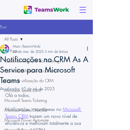
Post
All Posts
Marc (TeamsWork)
All Posts
22 de mar. de 2025
3 min de leitura
Notificações no CRM As A
Casos de utilização do Ticketing
Service para Microsoft
Casos de utilização do Checklist
Teams
Casos de utilização do CRM
Atualizado:
10 de jul. de 2025
Microsoft Teams CRM
Olá a todos,
Microsoft Teams Ticketing
Notificações instantâneas no 
Microsoft 
Microsoft Teams Checklist
Teams CRM
 trazem um novo nível de 
Microsoft Power Automate
eficiência e melhoram totalmente a sua 
Microsoft Power Apps