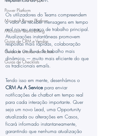
experiência de CRM.
Power Platform
Os utilizadores do Teams compreendem 
Microsoft Power Platform
o valor de receber mensagens em tempo 
real no seu espaço de trabalho principal. 
Microsoft Teams Billing
Atualizações instantâneas promovem 
Guias de CRM e Vendas
respostas mais rápidas, colaboração 
fluida e um fluxo de trabalho mais 
Guias de Gestão de Tickets
dinâmico — muito mais eficiente do que 
Guias de Checklists
os tradicionais emails.
Tendo isso em mente, desenhámos o 
CRM As A Service
 para enviar 
notificações de chatbot em tempo real 
para cada interação importante. Quer 
seja um novo Lead, uma Opportunity 
atualizada ou alterações em Casos, 
ficará informado instantaneamente, 
garantindo que nenhuma atualização 