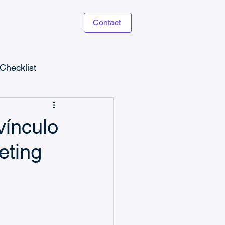
Contact
Checklist
vínculo
eting
g
s
Guías de Checklists