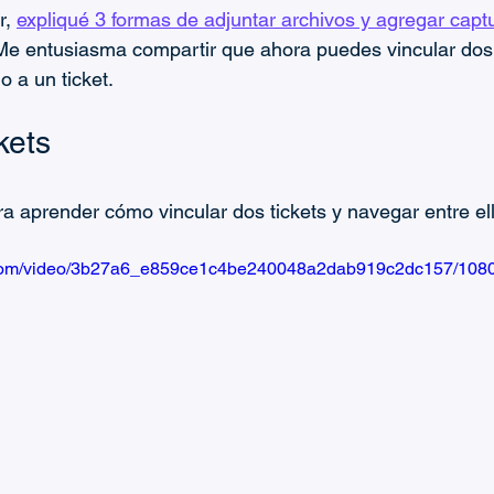
r, 
expliqué 3 formas de adjuntar archivos y agregar capt
 Me entusiasma compartir que ahora puedes vincular dos 
o a un ticket.
kets
ra aprender cómo vincular dos tickets y navegar entre el
ic.com/video/3b27a6_e859ce1c4be240048a2dab919c2dc157/1080