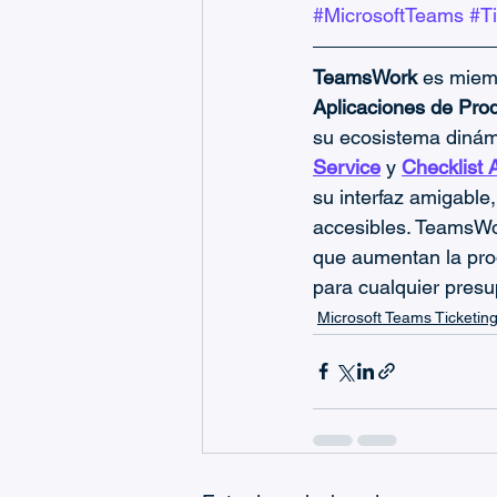
#MicrosoftTeams
#Ti
TeamsWork
 es miemb
Aplicaciones de Prod
su ecosistema dinám
Service
 y 
Checklist 
su interfaz amigable
accesibles. TeamsWor
que aumentan la pro
para cualquier presu
Microsoft Teams Ticketin