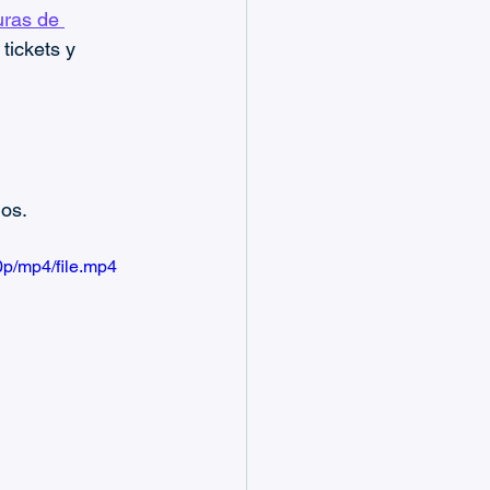
uras de 
tickets y 
los.
p/mp4/file.mp4