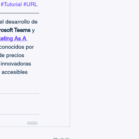
#Tutorial
#URL
l desarrollo de 
rosoft Teams
 y 
keting As A 
conocidos por 
de precios 
 innovadoras 
 accesibles 