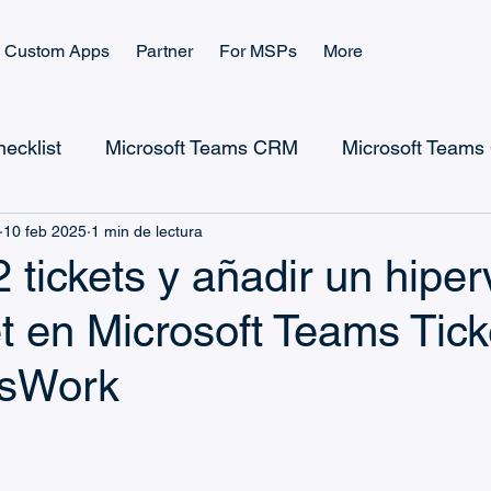
Custom Apps
Partner
For MSPs
More
ecklist
Microsoft Teams CRM
Microsoft Teams 
10 feb 2025
1 min de lectura
Microsoft Power Apps
Microsoft Power Platform
2 tickets y añadir un hiper
et en Microsoft Teams Tick
Microsoft Teams Ticketing
Casos de uso de Ticketin
msWork
Guías de CRM y Ventas
Guías de Gestión de Ticket