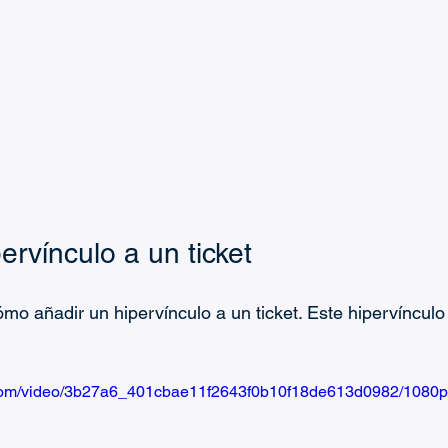
ervínculo a un ticket
o añadir un hipervínculo a un ticket. Este hipervínculo
ic.com/video/3b27a6_401cbae11f2643f0b10f18de613d0982/1080p