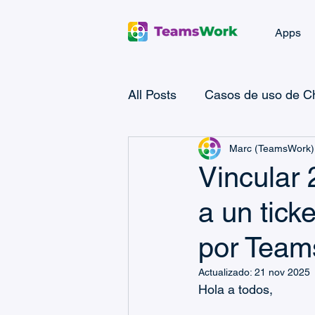
Apps
All Posts
Casos de uso de Ch
Marc (TeamsWork)
Microsoft Power Automate
Vincular 
a un tick
Microsoft Teams Billing
por Tea
Casos de uso de CRM
Actualizado:
21 nov 2025
Hola a todos,