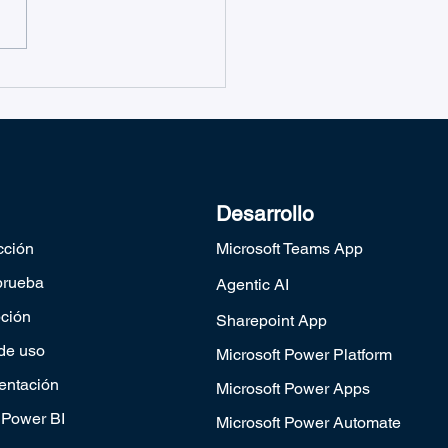
oducción al sistema de
ets Microsoft Teams
Desarrollo
cción
Microsoft Teams App
 prueba
Agentic AI
pción
Sharepoint App
de uso
Microsoft Power Platform
ntación
Microsoft Power Apps
Power BI
Microsoft Power Automate