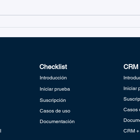
Ticketing as a Service cumple
Intr
con los estándares de
tick
conformidad del RGPD
Checklist
CRM
Introducción
Introdu
Iniciar
Iniciar prueba
Suscri
Suscripción
Casos 
Casos de uso
Docume
Documentación
I
CRM + 