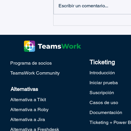
Escribir un comentario...
¡Ticketing As A Service para
la UE (EMEA) ya está
DISPONIBLE!
Ticketing
Programa de socios
Introducción
TeamsWork Community
Iniciar prueba
Alternativas
Suscripción
Alternativa a Tikit
Casos de uso
Alternativa a Roby
Documentación
Alternativa a Jira
Ticketing + Power B
Alternativa a Freshdesk