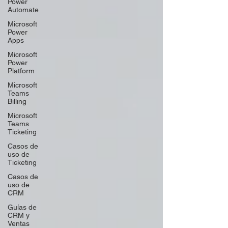
Power
Automate
Microsoft
Power
Apps
Microsoft
Power
Platform
Microsoft
Teams
Billing
Microsoft
Teams
Ticketing
Casos de
uso de
Ticketing
Casos de
uso de
CRM
Guías de
CRM y
Ventas