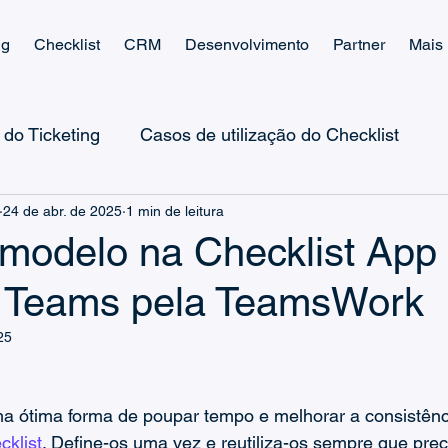
ng
Checklist
CRM
Desenvolvimento
Partner
Mais
 do Ticketing
Casos de utilização do Checklist
24 de abr. de 2025
1 min de leitura
M
Microsoft Teams CRM
Microsoft Teams Ticketi
 modelo na Checklist App
t Teams pela TeamsWork
Microsoft Power Automate
Microsoft Power Apps
25
Microsoft Teams Billing
Guias de CRM e Vendas
a ótima forma de poupar tempo e melhorar a consistênc
cklist
. Define-os uma vez e reutiliza-os sempre que pre