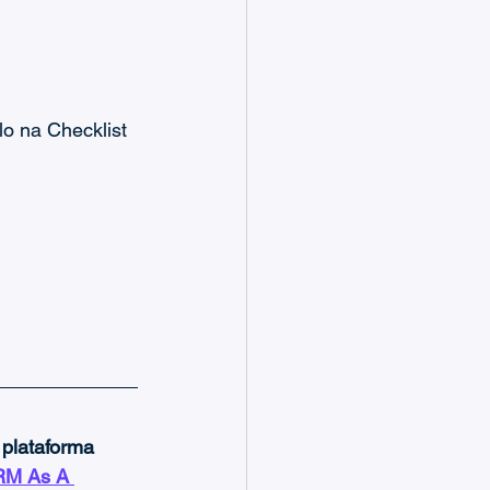
o na Checklist 
 
plataforma 
M As A 