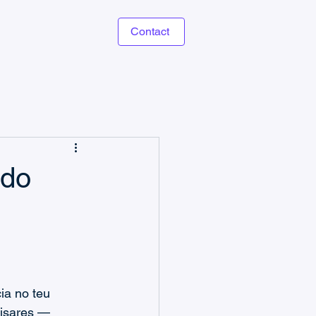
Contact
ng
 do
Power Platform
ia no teu 
cisares — 