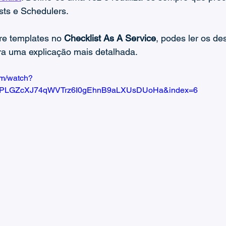
Guias de Checklists
ists e Schedulers.
re templates no 
Checklist As A Service
, podes ler os de
ra uma explicação mais detalhada.
om/watch?
=PLGZcXJ74qWVTrz6I0gEhnB9aLXUsDUoHa&index=6