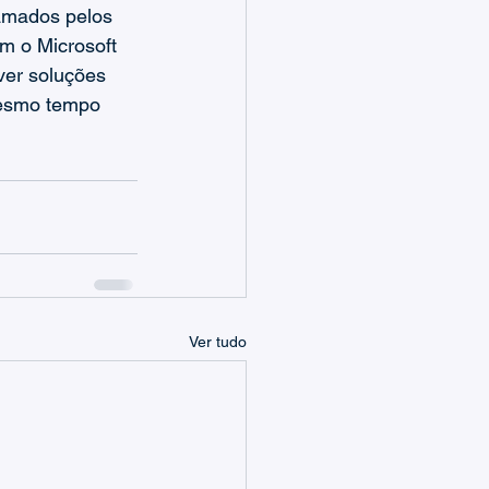
amados pelos 
om o Microsoft 
er soluções 
mesmo tempo 
Ver tudo