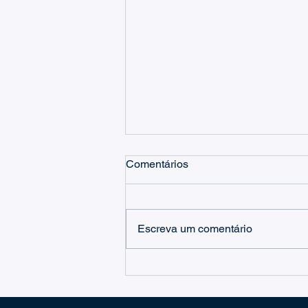
Comentários
Escreva um comentário
Gestão eficiente de tarefas
com o separador pessoal no
Checklist para o Microsoft