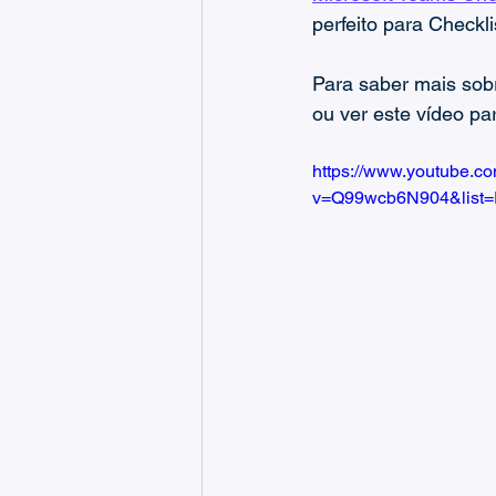
Guias de Gestão de Tickets
perfeito para Checkl
Para saber mais sob
ou ver este vídeo pa
https://www.youtube.c
v=Q99wcb6N904&list