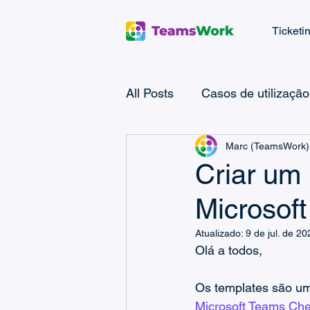
Ticketi
All Posts
Casos de utilização
Marc (TeamsWork)
Casos de utilização do CR
Criar um
Microsof
Microsoft Teams Checklist
Atualizado:
9 de jul. de 20
Olá a todos,
Microsoft Power Platform
Os templates são um
Microsoft Teams Che