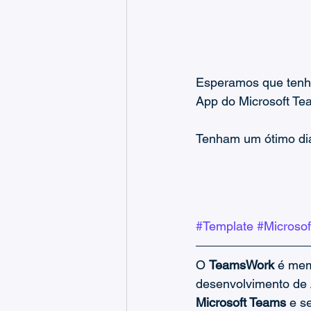
Esperamos que tenha
App do Microsoft T
Tenham um ótimo di
#Template
#Microso
O 
TeamsWork
 é mem
desenvolvimento de 
Microsoft Teams
 e s