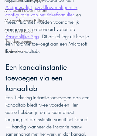
eigen instellingen, waaronder een 
Assignees-lijst
, 
workflowconfiguratie
, 
Microsoft Power Platform
configuratie van het ticketformulier
, en 
Microsoft Teams Billing
meer. Instanties worden voornamelijk 
aangemaakt en beheerd vanuit de 
CRM & Verkoop
Persoonlijke App
. Dit artikel legt uit hoe je 
IT-ondersteuning
een instantie toevoegt aan een Microsoft 
Teams-kanaaltab.
Taakbeheer
Een kanaalinstantie 
toevoegen via een 
kanaaltab
Een Ticketing-instantie toevoegen aan een 
kanaaltab biedt twee voordelen. Ten 
eerste hebben jij en je team direct 
toegang tot de instantie vanuit het kanaal 
— handig wanneer de instantie nauw 
samenhangt met het werk in dat kanaal, 