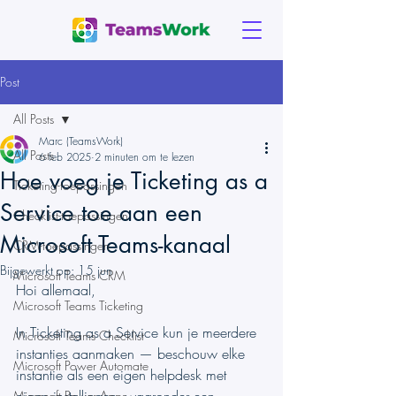
Post
All Posts
Marc (TeamsWork)
All Posts
6 feb 2025
2 minuten om te lezen
Hoe voeg je Ticketing as a
Ticketing-toepassingen
Service toe aan een
Checklist-toepassingen
Microsoft Teams-kanaal
CRM-toepassingen
Bijgewerkt op:
15 jun
Microsoft Teams CRM
Hoi allemaal,
Microsoft Teams Ticketing
In Ticketing as a Service kun je meerdere 
Microsoft Teams Checklist
instanties aanmaken — beschouw elke 
Microsoft Power Automate
instantie als een eigen helpdesk met 
Microsoft Power Apps