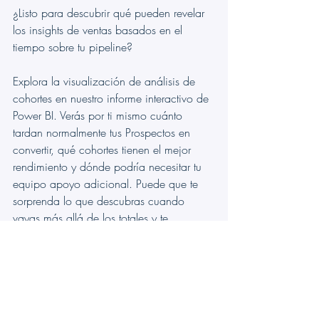
¿Listo para descubrir qué pueden revelar 
los insights de ventas basados en el 
tiempo sobre tu pipeline?
Explora la visualización de análisis de 
cohortes en nuestro informe interactivo de 
Power BI. Verás por ti mismo cuánto 
tardan normalmente tus Prospectos en 
convertir, qué cohortes tienen el mejor 
rendimiento y dónde podría necesitar tu 
equipo apoyo adicional. Puede que te 
sorprenda lo que descubras cuando 
vayas más allá de los totales y te 
concentres en cuándo ocurren realmente 
las cosas.
Conoce más sobre 
CRM As A Service 
para Microsoft Teams
 y empieza hoy 