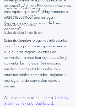
correr. ¿Cuánto tiempo tarda realmente 
en cerrar? ¿Algunos Prospectos convierten 
Casos de uso de Ticketing
más rápido que otros? ¿Hay semanas o 
Casos de uso de CRM
meses específicos que entregan 
Prospectos de alta calidad de forma 
Guías de CRM y Ventas
constante?
Guías de Gestión de Tickets
Estas no son solo preguntas interesantes: 
Guías de Checklists
son críticas para los equipos de ventas 
que quieren mejorar las tasas de 
conversión, pronosticar con precisión y 
aumentar los ingresos. Sin embargo, 
muchos informes tradicionales solo 
muestran totales agregados, dejando el 
cronograma de conversión como un 
misterio.
Ahí es donde entra en juego el 
CRM As 
A Service Power BI Dashboard
.