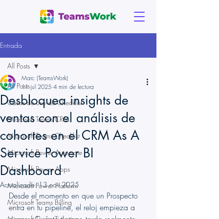
Entrada
All Posts
Marc (TeamsWork)
All Posts
11 jul 2025
4 min de lectura
Desbloquea insights de
Casos de uso de Checklist
ventas con el análisis de
Microsoft Teams CRM
cohortes en el CRM As A
Microsoft Teams Checklist
Service Power BI
Microsoft Power Automate
Dashboard
Microsoft Power Apps
Actualizado:
13 nov 2025
Microsoft Power Platform
Desde el momento en que un Prospecto 
Microsoft Teams Billing
entra en tu pipeline, el reloj empieza a 
Microsoft Teams Ticketing