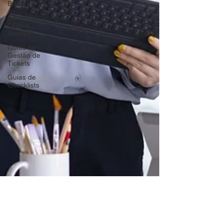
Billing
Guias de
CRM e
Vendas
Guias de
Gestão de
Tickets
Guias de
Checklists