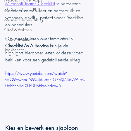
Microsoft Teams Checklist
 te verbeteren. 
Microsoft Power Platform
Definieer ze één keer en hergebruik ze 
wanneer je wilt – perfect voor Checklists 
Microsoft Teams Billing
en Schedulers.
CRM & Verkoop
Om meer te leren over templates in 
IT-ondersteuning
Checklist As A Service
 kun je de 
Taakbeheer
highlights hieronder lezen of deze video 
bekijken voor een gedetailleerde uitleg.
https://www.youtube.com/watch?
v=Q99wcb6N904&list=PLGZcXJ74qWVTrz6I
0gEhnB9aLXUsDUoHa&index=6
Kies en bewerk een sjabloon 