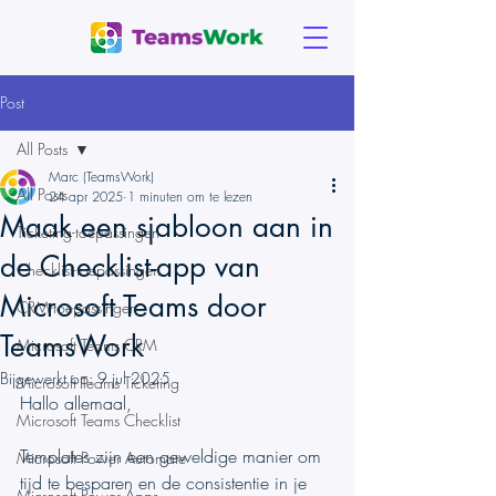
Post
All Posts
Marc (TeamsWork)
All Posts
24 apr 2025
1 minuten om te lezen
Maak een sjabloon aan in
Ticketing-toepassingen
de Checklist-app van
Checklist-toepassingen
Microsoft Teams door
CRM-toepassingen
TeamsWork
Microsoft Teams CRM
Bijgewerkt op:
9 jul 2025
Microsoft Teams Ticketing
Hallo allemaal,
Microsoft Teams Checklist
Templates zijn een geweldige manier om 
Microsoft Power Automate
tijd te besparen en de consistentie in je 
Microsoft Power Apps