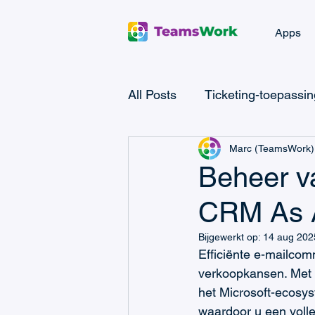
Apps
All Posts
Ticketing-toepassi
Marc (TeamsWork)
Microsoft Teams CRM
M
Beheer va
CRM As A
Microsoft Power Automate
Bijgewerkt op:
14 aug 202
Efficiënte e-mailcomm
Microsoft Teams Billing
verkoopkansen. Met 
het Microsoft-ecosy
waardoor u een volled