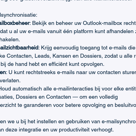
synchronisatie:
ailboxbeheer
: Bekijk en beheer uw Outlook-mailbox recht
at u al uw e-mails vanuit één platform kunt afhandelen 
chakelen.
ailzichtbaarheid
: Krijg eenvoudig toegang tot e-mails die
eke Contacten, Leads, Kansen en Dossiers, zodat u alle r
 bij de hand hebt en efficiënt kunt opvolgen.
den
: U kunt rechtstreeks e-mails naar uw contacten sture
 verlaten.
Houd automatisch alle e-mailinteracties bij voor elke enti
aties, Dossiers en Contacten — om een volledig 
rzicht te garanderen voor betere opvolging en besluitv
iden we u bij het instellen en gebruiken van e-mailsynchro
an deze integratie en uw productiviteit verhoogt.