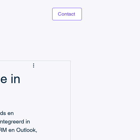
Contact
e in
ads en 
ïntegreerd in 
RM en Outlook, 