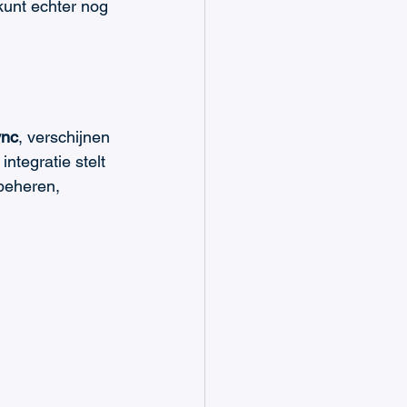
kunt echter nog 
ync
, verschijnen 
ntegratie stelt 
 beheren, 