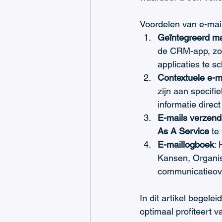
Voordelen van e-mail
Geïntegreerd m
de CRM-app, zod
applicaties te s
Contextuele e-m
zijn aan specifi
informatie direct
E-mails verzen
As A Service
 te
E-maillogboek
: 
Kansen, Organis
communicatieove
In dit artikel begele
optimaal profiteert v