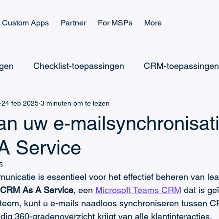
Custom Apps
Partner
For MSPs
More
ngen
Checklist-toepassingen
CRM-toepassingen
24 feb 2025
3 minuten om te lezen
icrosoft Teams Ticketing
Microsoft Teams Checklist
n uw e-mailsynchronisati
 Service
Microsoft Power Apps
Microsoft Power Platform
5
unicatie is essentieel voor het effectief beheren van le
CRM & Verkoop
IT-ondersteuning
Taakbeheer
CRM As A Service
, een 
Microsoft Teams CRM
 dat is ge
steem, kunt u e-mails naadloos synchroniseren tussen C
ig 360-gradenoverzicht krijgt van alle klantinteracties.