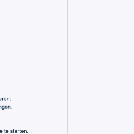
eren:
ingen
.
 te starten. 