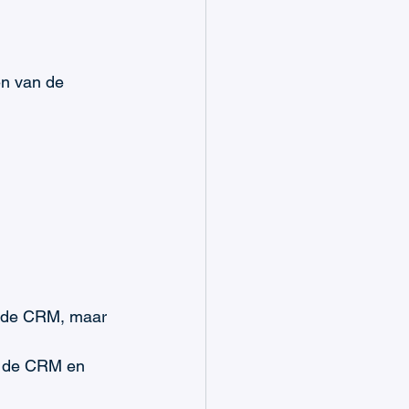
en van de 
in de CRM, maar 
in de CRM en 