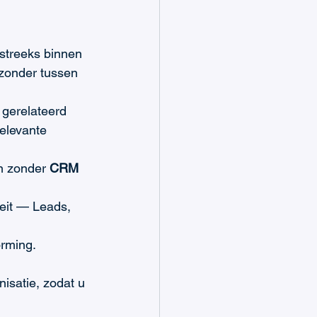
streeks binnen 
zonder tussen 
 gerelateerd 
elevante 
n zonder 
CRM 
teit — Leads, 
orming.
nisatie, zodat u 