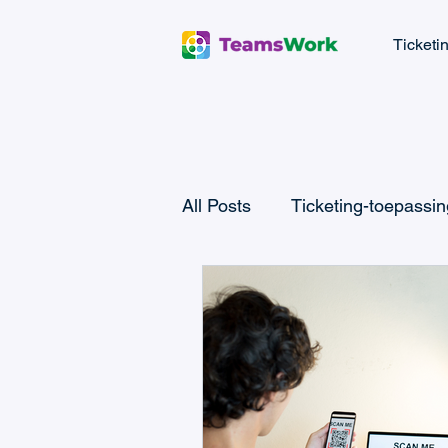
Ticketi
All Posts
Ticketing-toepassi
Microsoft Teams CRM
M
Microsoft Power Automate
Microsoft Teams Billing