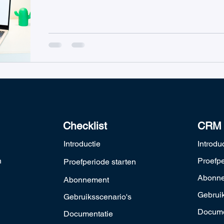
Checklist
CRM
Introductie
Introdu
n
Proefpe
Proefperiode starten
Abonn
Abonnement
Gebruik
Gebruiksscenario's
Docume
Documentatie