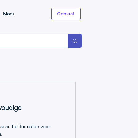
Meer
Contact
voudige
can het formulier voor
.