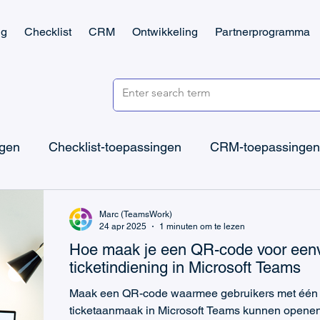
ng
Checklist
CRM
Ontwikkeling
Partnerprogramma
ngen
Checklist-toepassingen
CRM-toepassingen
icrosoft Teams Ticketing
Microsoft Teams Checklist
Marc (TeamsWork)
24 apr 2025
1 minuten om te lezen
Hoe maak je een QR-code voor een
Microsoft Power Apps
Microsoft Power Platform
ticketindiening in Microsoft Teams
Maak een QR-code waarmee gebruikers met één s
ticketaanmaak in Microsoft Teams kunnen openen
CRM & Verkoop
IT-ondersteuning
Taakbeheer