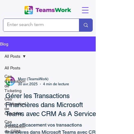
Blog
All Posts
All Posts
Cas
Marc (TeamsWork)
d'utilisation
30 avr. 2025
4 min de lecture
de
Ticketing
Gérer les Transactions
Cas
Financières dans Microsoft
d’utilisation
de
Teams avec CRM As A Service
Checklist
Cas
Gérez efficacement vos transactions
d’utilisation
de CRM
financières dans Microsoft Teams avec CRM